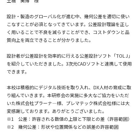
土橋 美博 様
設計・製造のグローバル化が進む中、幾何公差を適切に使い
こなすことが必須となってきています。公差設計理論を正し
く用いることで不良を減らすことができ、コストダウンと品
質向上を両立できることが分かりました。
設計者が公差設計を効率的に行える公差設計ソフト「TOL J」
を紹介していただきました。3次元CADソフトと連携して使用
できます。
本校は積極的にデジタル技術を取り入れ、DX人材の育成に取
り組んでいきます。本研修会の実施に多大なご協力をいただ
いた株式会社プラーナ―様、プレマテック株式会社様には大
変感謝しております。ありがとうございました。
※1 公差：許容される数値の上限と下限との差（許容範囲）
※2 幾何公差：形状や位置関係などの誤差の許容範囲