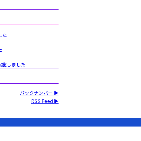
した
た
実施しました
バックナンバー ▶
RSS Feed ▶