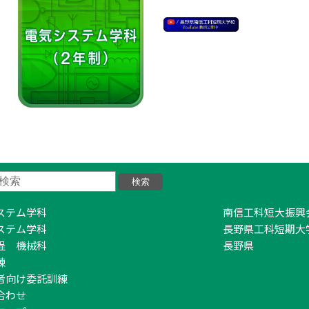
ステム学科
南信工科短大振興
ステム学科
長野県工科短期大
程 機械科
長野県
練
者向け委託訓練
合わせ