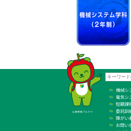
機械シ
電気シ
短期課
委託訓
障がい
お問い