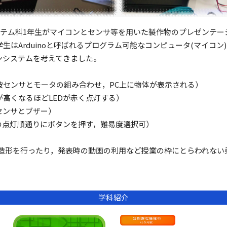
ステム科1年生がマイコンとセンサ等を用いた製作物のプレゼンテ
生はArduinoと呼ばれるプログラム可能なコンピュータ(マイコン
ンシステムを考えてきました。
波センサとモータの組み合わせ，PC上に物体が表示される）
高くなるほどLEDが赤く点灯する）
ンサとブザー）
点灯順通りにボタンを押す，難易度選択可）
。
の造形を行ったり，発表時の動画の利用など授業の枠にとらわれない
学科紹介