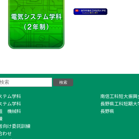
ステム学科
南信工科短大振興
ステム学科
長野県工科短期大
程 機械科
長野県
練
者向け委託訓練
合わせ