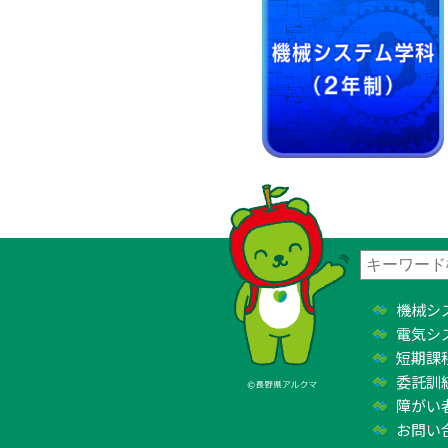
機械シ
電気シ
短期課
委託訓
障がい
お問い