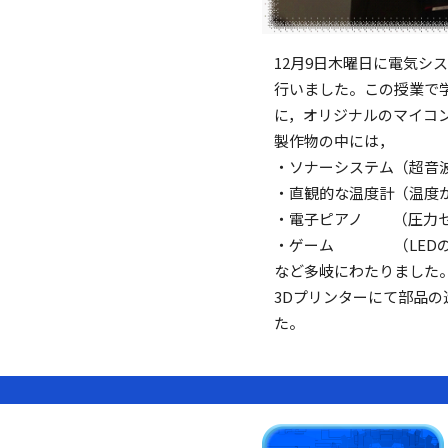
12月9日木曜日に電気シ
行いました。この授業で学
に，オリジナルのマイコ
製作物の中には，
・ソナーシステム（超音
・直観的な温度計（温度が
・電子ピアノ （圧力セ
・ゲーム （LEDの
など多岐にわたりました
3Dプリンターにて部品
た。