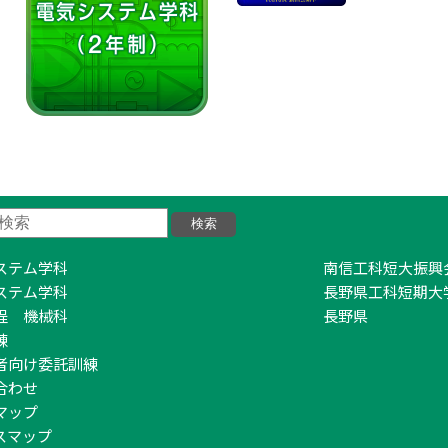
ステム学科
南信工科短大振興
ステム学科
長野県工科短期大
程 機械科
長野県
練
者向け委託訓練
合わせ
マップ
スマップ