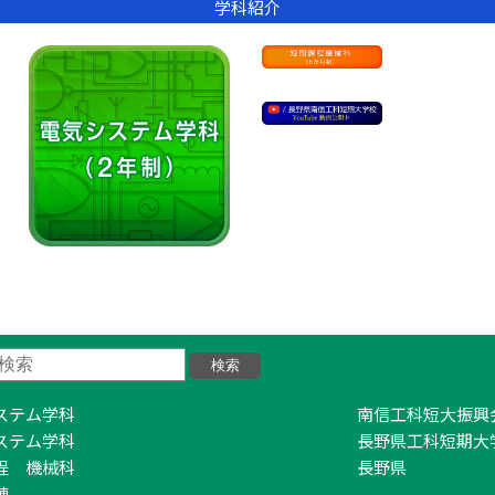
学科紹介
ステム学科
南信工科短大振興
ステム学科
長野県工科短期大
程 機械科
長野県
練