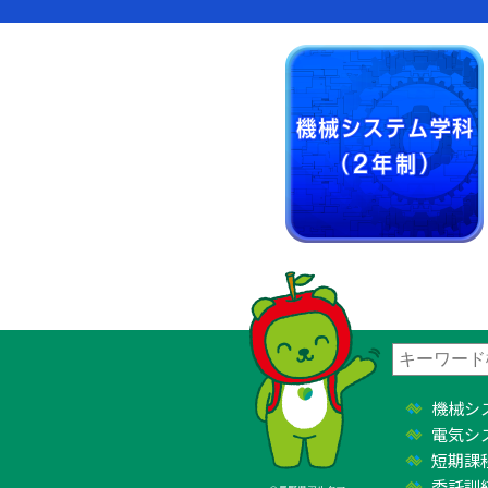
機械シ
電気シ
短期課
委託訓